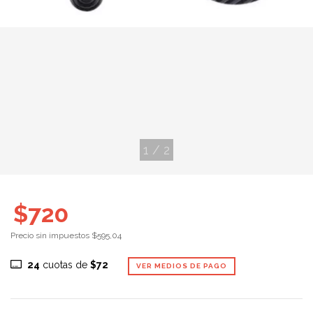
1
/
2
$720
Precio sin impuestos
$595,04
24
cuotas de
$72
VER MEDIOS DE PAGO