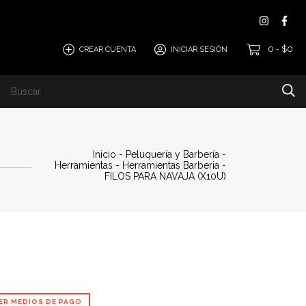
0
$0
CREAR CUENTA
INICIAR SESIÓN
-
Inicio
-
Peluquería y Barbería
-
Herramientas
-
Herramientas Barberia
-
FILOS PARA NAVAJA (X10U)
ER MEDIOS DE PAGO