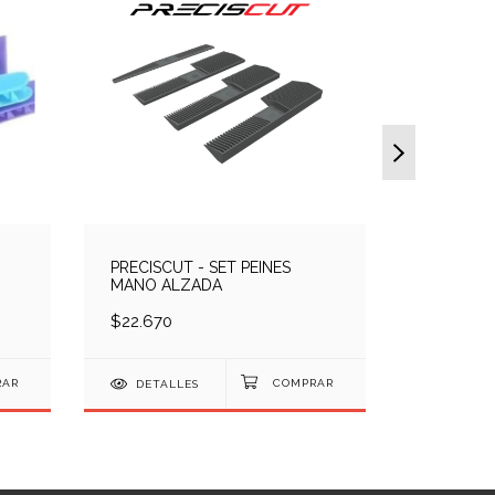
PRECISCUT - SET PEINES
MANO ALZADA
GUANTES 
$22.670
$670
DETALLES
DETAL