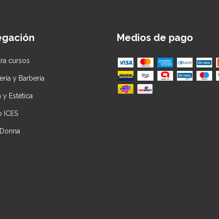
egación
Medios de pago
ara cursos
ría y Barbería
 y Estética
to ICES
 Donna