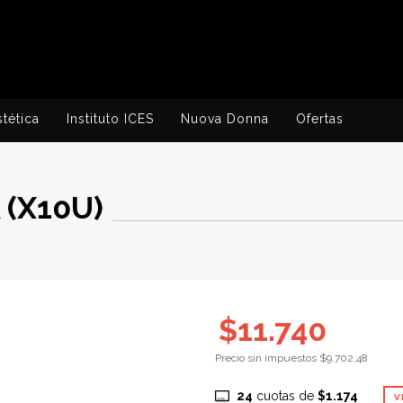
stética
Instituto ICES
Nuova Donna
Ofertas
 (X10U)
$11.740
Precio sin impuestos
$9.702,48
24
cuotas de
$1.174
V